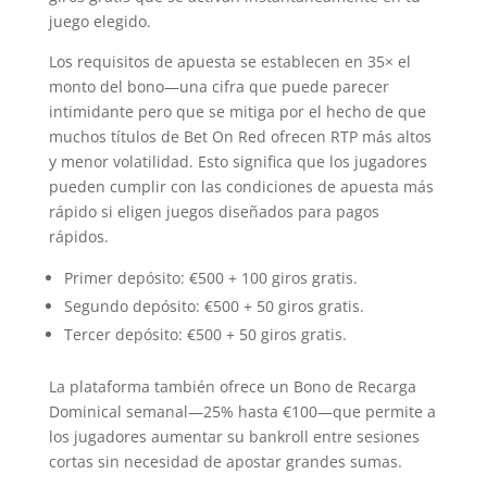
juego elegido.
Los requisitos de apuesta se establecen en 35× el
monto del bono—una cifra que puede parecer
intimidante pero que se mitiga por el hecho de que
muchos títulos de Bet On Red ofrecen RTP más altos
y menor volatilidad. Esto significa que los jugadores
pueden cumplir con las condiciones de apuesta más
rápido si eligen juegos diseñados para pagos
rápidos.
Primer depósito: €500 + 100 giros gratis.
Segundo depósito: €500 + 50 giros gratis.
Tercer depósito: €500 + 50 giros gratis.
La plataforma también ofrece un Bono de Recarga
Dominical semanal—25% hasta €100—que permite a
los jugadores aumentar su bankroll entre sesiones
cortas sin necesidad de apostar grandes sumas.