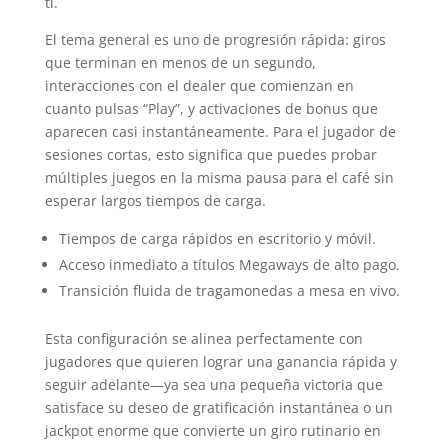
ti.
El tema general es uno de progresión rápida: giros
que terminan en menos de un segundo,
interacciones con el dealer que comienzan en
cuanto pulsas “Play”, y activaciones de bonus que
aparecen casi instantáneamente. Para el jugador de
sesiones cortas, esto significa que puedes probar
múltiples juegos en la misma pausa para el café sin
esperar largos tiempos de carga.
Tiempos de carga rápidos en escritorio y móvil.
Acceso inmediato a títulos Megaways de alto pago.
Transición fluida de tragamonedas a mesa en vivo.
Esta configuración se alinea perfectamente con
jugadores que quieren lograr una ganancia rápida y
seguir adelante—ya sea una pequeña victoria que
satisface su deseo de gratificación instantánea o un
jackpot enorme que convierte un giro rutinario en