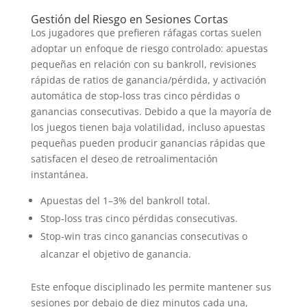
Gestión del Riesgo en Sesiones Cortas
Los jugadores que prefieren ráfagas cortas suelen
adoptar un enfoque de riesgo controlado: apuestas
pequeñas en relación con su bankroll, revisiones
rápidas de ratios de ganancia/pérdida, y activación
automática de stop‑loss tras cinco pérdidas o
ganancias consecutivas. Debido a que la mayoría de
los juegos tienen baja volatilidad, incluso apuestas
pequeñas pueden producir ganancias rápidas que
satisfacen el deseo de retroalimentación
instantánea.
Apuestas del 1–3% del bankroll total.
Stop‑loss tras cinco pérdidas consecutivas.
Stop‑win tras cinco ganancias consecutivas o
alcanzar el objetivo de ganancia.
Este enfoque disciplinado les permite mantener sus
sesiones por debajo de diez minutos cada una,