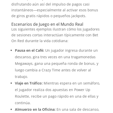
disfrutando aún así del impulso de pagos casi
instantáneos—especialmente al activar esos bonus
de giros gratis rápidos o pequeños jackpots.
Escenarios de Juego en el Mundo Real
Los siguientes ejemplos ilustran cómo los jugadores
de sesiones cortas interactúan típicamente con Bet
On Red durante la vida cotidiana:
Pausa en el Café:
Un jugador ingresa durante un
descanso, gira tres veces en una tragamonedas
Megaways, gana una pequeña ronda de bonus, y
luego cambia a Crazy Time antes de volver al
trabajo.
Viaje en Tráfico:
Mientras espera en un semáforo,
el jugador realiza dos apuestas en Power Up
Roulette, recibe un pago rápido en una de ellas y
continúa.
Almuerzo en la Oficina:
En una sala de descanso,