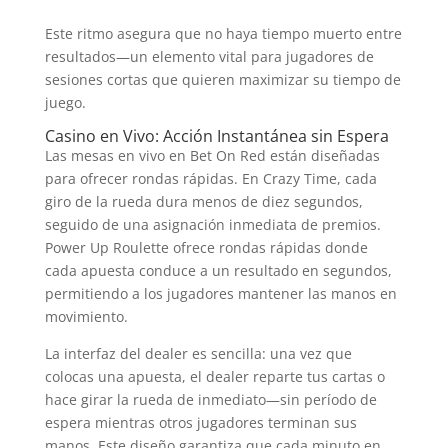
Este ritmo asegura que no haya tiempo muerto entre
resultados—un elemento vital para jugadores de
sesiones cortas que quieren maximizar su tiempo de
juego.
Casino en Vivo: Acción Instantánea sin Espera
Las mesas en vivo en Bet On Red están diseñadas
para ofrecer rondas rápidas. En Crazy Time, cada
giro de la rueda dura menos de diez segundos,
seguido de una asignación inmediata de premios.
Power Up Roulette ofrece rondas rápidas donde
cada apuesta conduce a un resultado en segundos,
permitiendo a los jugadores mantener las manos en
movimiento.
La interfaz del dealer es sencilla: una vez que
colocas una apuesta, el dealer reparte tus cartas o
hace girar la rueda de inmediato—sin período de
espera mientras otros jugadores terminan sus
manos. Este diseño garantiza que cada minuto en