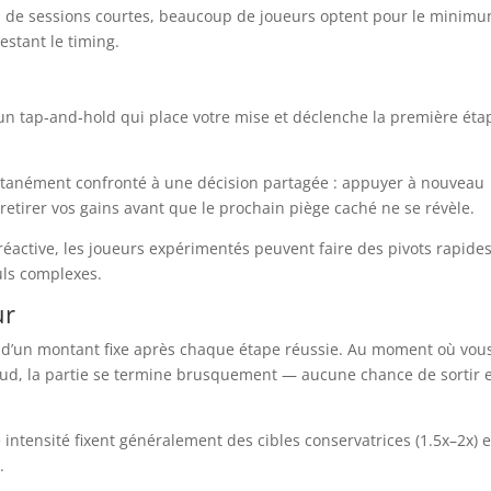
Lors de sessions courtes, beaucoup de joueurs optent pour le minim
testant le timing.
 tap‑and‑hold qui place votre mise et déclenche la première éta
ntanément confronté à une décision partagée : appuyer à nouveau
retirer vos gains avant que le prochain piège caché ne se révèle.
s réactive, les joueurs expérimentés peuvent faire des pivots rapide
uls complexes.
ur
 d’un montant fixe après chaque étape réussie. Au moment où vou
ud, la partie se termine brusquement — aucune chance de sortir 
intensité fixent généralement des cibles conservatrices (1.5x–2x) e
.