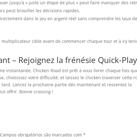
uer jusqu’à « juste un étape de plus » peut faire manquer des retr
rs peut brouiller les décisions rapides.
irectement dans le jeu en argent réel sans comprendre les taux d
n multiplicateur cible avant de commencer chaque tour et à s’y ten
 – Rejoignez la frénésie Quick‑Play
ine instantanée, Chicken Road est prêt à vous livrer chaque fois qu
, choisissez votre difficulté, et laissez le chicken traverser cette r
op tard. Lancez la prochaine partie dès maintenant et ressentez la
ut offrir. Bonne crossing !
Campos obrigatórios são marcados com
*