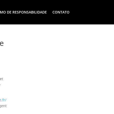
MO DE RESPONSABILIDADE
CONTATO
le
et
e
.fr/
gent