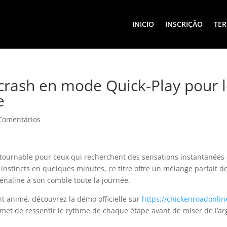
INICIO
INSCRIÇÃO
TER
 crash en mode Quick‑Play pour 
e
Comentários
ntournable pour ceux qui recherchent des sensations instantanées 
 instincts en quelques minutes, ce titre offre un mélange parfait d
rénaline à son comble toute la journée.
t animé, découvrez la démo officielle sur
https://chickenroadonline
rmet de ressentir le rythme de chaque étape avant de miser de l’ar