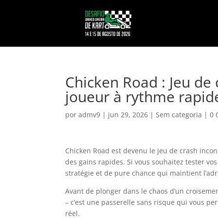
Chicken Road : Jeu de
joueur à rythme rapid
por
admv9
|
jun 29, 2026
|
Sem categoria
|
0 
Chicken Road est devenu le jeu de crash inco
des gains rapides. Si vous souhaitez tester vos
stratégie et de pure chance qui maintient l’ad
Avant de plonger dans le chaos d’un croisemen
– c’est une passerelle sans risque qui vous pe
réel.