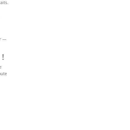
aits.
e
ir —
 !
e
oute