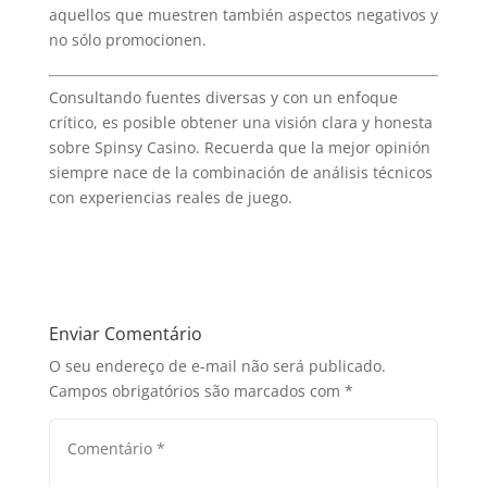
aquellos que muestren también aspectos negativos y
no sólo promocionen.
Consultando fuentes diversas y con un enfoque
crítico, es posible obtener una visión clara y honesta
sobre Spinsy Casino. Recuerda que la mejor opinión
siempre nace de la combinación de análisis técnicos
con experiencias reales de juego.
Enviar Comentário
O seu endereço de e-mail não será publicado.
Campos obrigatórios são marcados com
*