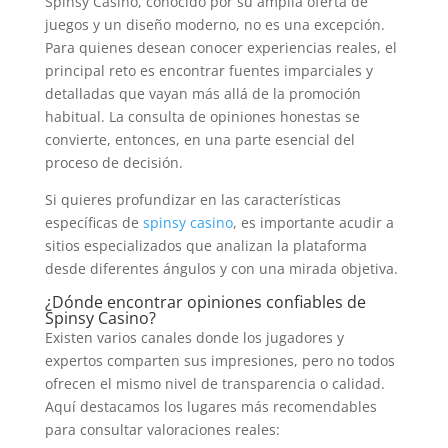
Spinsy Casino, conocido por su amplia oferta de
juegos y un diseño moderno, no es una excepción.
Para quienes desean conocer experiencias reales, el
principal reto es encontrar fuentes imparciales y
detalladas que vayan más allá de la promoción
habitual. La consulta de opiniones honestas se
convierte, entonces, en una parte esencial del
proceso de decisión.
Si quieres profundizar en las características
específicas de
spinsy casino
, es importante acudir a
sitios especializados que analizan la plataforma
desde diferentes ángulos y con una mirada objetiva.
¿Dónde encontrar opiniones confiables de
Spinsy Casino?
Existen varios canales donde los jugadores y
expertos comparten sus impresiones, pero no todos
ofrecen el mismo nivel de transparencia o calidad.
Aquí destacamos los lugares más recomendables
para consultar valoraciones reales: