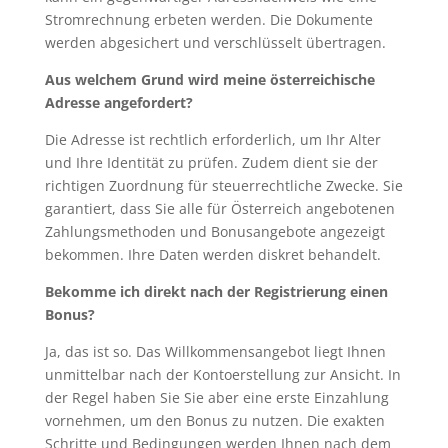
Stromrechnung erbeten werden. Die Dokumente
werden abgesichert und verschlüsselt übertragen.
Aus welchem Grund wird meine österreichische
Adresse angefordert?
Die Adresse ist rechtlich erforderlich, um Ihr Alter
und Ihre Identität zu prüfen. Zudem dient sie der
richtigen Zuordnung für steuerrechtliche Zwecke. Sie
garantiert, dass Sie alle für Österreich angebotenen
Zahlungsmethoden und Bonusangebote angezeigt
bekommen. Ihre Daten werden diskret behandelt.
Bekomme ich direkt nach der Registrierung einen
Bonus?
Ja, das ist so. Das Willkommensangebot liegt Ihnen
unmittelbar nach der Kontoerstellung zur Ansicht. In
der Regel haben Sie Sie aber eine erste Einzahlung
vornehmen, um den Bonus zu nutzen. Die exakten
Schritte und Bedingungen werden Ihnen nach dem