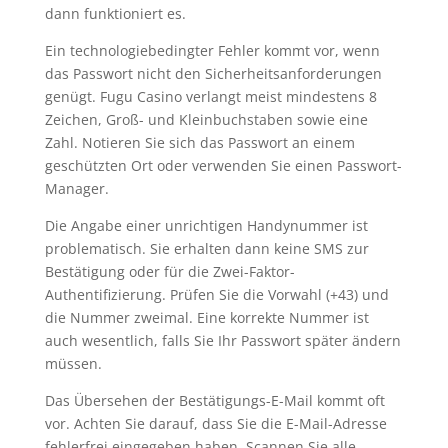
dann funktioniert es.
Ein technologiebedingter Fehler kommt vor, wenn
das Passwort nicht den Sicherheitsanforderungen
genügt. Fugu Casino verlangt meist mindestens 8
Zeichen, Groß- und Kleinbuchstaben sowie eine
Zahl. Notieren Sie sich das Passwort an einem
geschützten Ort oder verwenden Sie einen Passwort-
Manager.
Die Angabe einer unrichtigen Handynummer ist
problematisch. Sie erhalten dann keine SMS zur
Bestätigung oder für die Zwei-Faktor-
Authentifizierung. Prüfen Sie die Vorwahl (+43) und
die Nummer zweimal. Eine korrekte Nummer ist
auch wesentlich, falls Sie Ihr Passwort später ändern
müssen.
Das Übersehen der Bestätigungs-E-Mail kommt oft
vor. Achten Sie darauf, dass Sie die E-Mail-Adresse
fehlerfrei eingegeben haben. Scannen Sie alle