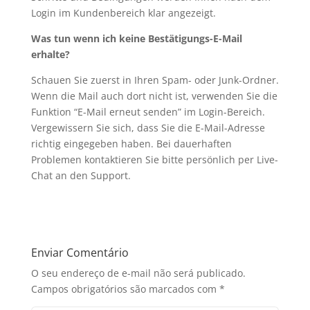
Login im Kundenbereich klar angezeigt.
Was tun wenn ich keine Bestätigungs-E-Mail
erhalte?
Schauen Sie zuerst in Ihren Spam- oder Junk-Ordner.
Wenn die Mail auch dort nicht ist, verwenden Sie die
Funktion “E-Mail erneut senden” im Login-Bereich.
Vergewissern Sie sich, dass Sie die E-Mail-Adresse
richtig eingegeben haben. Bei dauerhaften
Problemen kontaktieren Sie bitte persönlich per Live-
Chat an den Support.
Enviar Comentário
O seu endereço de e-mail não será publicado.
Campos obrigatórios são marcados com
*