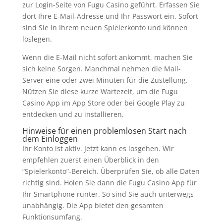
zur Login-Seite von Fugu Casino geführt. Erfassen Sie
dort Ihre E-Mail-Adresse und Ihr Passwort ein. Sofort
sind Sie in Ihrem neuen Spielerkonto und können
loslegen.
Wenn die E-Mail nicht sofort ankommt, machen Sie
sich keine Sorgen. Manchmal nehmen die Mail-
Server eine oder zwei Minuten für die Zustellung.
Nützen Sie diese kurze Wartezeit, um die Fugu
Casino App im App Store oder bei Google Play zu
entdecken und zu installieren.
Hinweise für einen problemlosen Start nach
dem Einloggen
Ihr Konto ist aktiv. Jetzt kann es losgehen. Wir
empfehlen zuerst einen Überblick in den
“Spielerkonto”-Bereich. Überprüfen Sie, ob alle Daten
richtig sind. Holen Sie dann die Fugu Casino App für
Ihr Smartphone runter. So sind Sie auch unterwegs
unabhängig. Die App bietet den gesamten
Funktionsumfang.