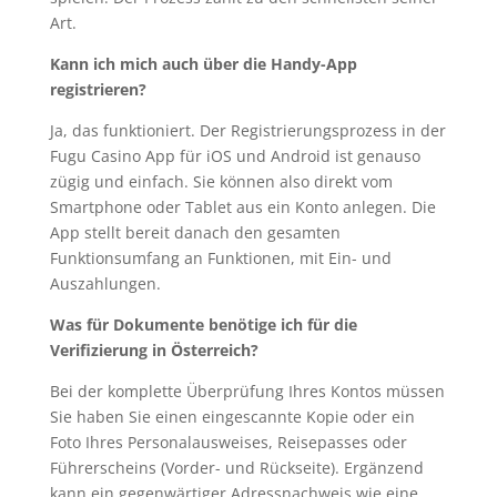
Art.
Kann ich mich auch über die Handy-App
registrieren?
Ja, das funktioniert. Der Registrierungsprozess in der
Fugu Casino App für iOS und Android ist genauso
zügig und einfach. Sie können also direkt vom
Smartphone oder Tablet aus ein Konto anlegen. Die
App stellt bereit danach den gesamten
Funktionsumfang an Funktionen, mit Ein- und
Auszahlungen.
Was für Dokumente benötige ich für die
Verifizierung in Österreich?
Bei der komplette Überprüfung Ihres Kontos müssen
Sie haben Sie einen eingescannte Kopie oder ein
Foto Ihres Personalausweises, Reisepasses oder
Führerscheins (Vorder- und Rückseite). Ergänzend
kann ein gegenwärtiger Adressnachweis wie eine