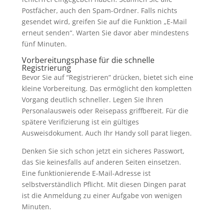
Postfächer, auch den Spam-Ordner. Falls nichts
gesendet wird, greifen Sie auf die Funktion „E-Mail
erneut senden“. Warten Sie davor aber mindestens
fünf Minuten.
Vorbereitungsphase für die schnelle
Registrierung
Bevor Sie auf “Registrieren” drücken, bietet sich eine
kleine Vorbereitung. Das ermöglicht den kompletten
Vorgang deutlich schneller. Legen Sie Ihren
Personalausweis oder Reisepass griffbereit. Für die
spätere Verifizierung ist ein gültiges
Ausweisdokument. Auch Ihr Handy soll parat liegen.
Denken Sie sich schon jetzt ein sicheres Passwort,
das Sie keinesfalls auf anderen Seiten einsetzen.
Eine funktionierende E-Mail-Adresse ist
selbstverständlich Pflicht. Mit diesen Dingen parat
ist die Anmeldung zu einer Aufgabe von wenigen
Minuten.