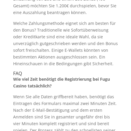
Gesamt) möchten Sie 1.200€ durchspielen, bevor Sie
eine Auszahlung beantragen können.
Welche Zahlungsmethode eignet sich am besten für
den Bonus? Traditionelle wie Sofortüberweisung
oder Kreditkarte sind eine ideale Wahl, da sie
unverzüglich gutgeschrieben werden und den Bonus
sofort freischalten. Einige E-Wallets könnten von
bestimmten Aktionen ausgeschlossen sein. Ein
Hineinschauen in die Bedingungen gibt Sicherheit.
FAQ
Wie viel Zeit benötigt die Registrierung bei Fugu
Casino tatsächlich?
Wenn Sie alle Daten griffbereit haben, benötigt das
Eintragen des Formulars maximal zwei Minuten Zeit.
Nach der E-Mail-Bestätigung und dem ersten
Anmelden sind Sie in gesamter ungefähr drei bis
vier Minuten komplett registriert und sind bereit
spielen. Der Prozess zählt zu den schnellsten seiner