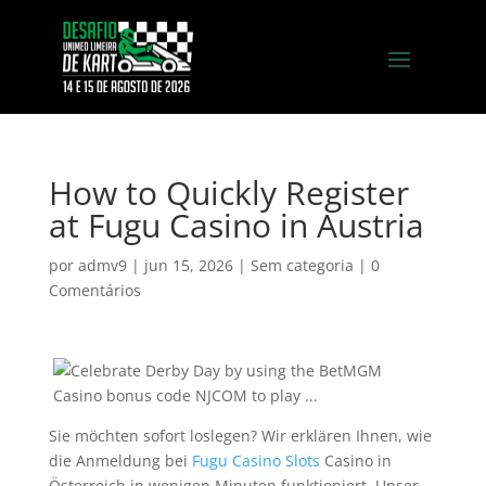
How to Quickly Register
at Fugu Casino in Austria
por
admv9
|
jun 15, 2026
|
Sem categoria
|
0
Comentários
Sie möchten sofort loslegen? Wir erklären Ihnen, wie
die Anmeldung bei
Fugu Casino Slots
Casino in
Österreich in wenigen Minuten funktioniert. Unser