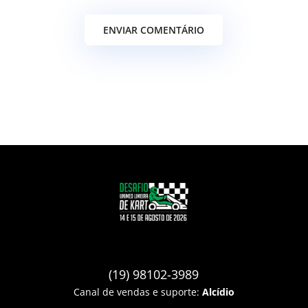
(19) 98102-3989
Canal de vendas e suporte:
Alcídio