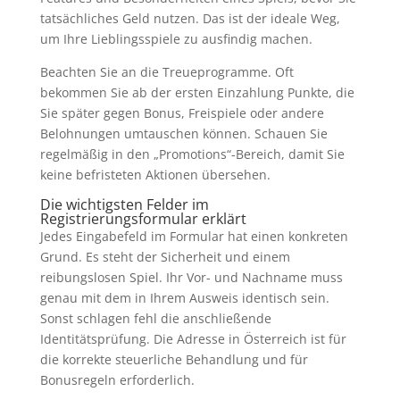
tatsächliches Geld nutzen. Das ist der ideale Weg,
um Ihre Lieblingsspiele zu ausfindig machen.
Beachten Sie an die Treueprogramme. Oft
bekommen Sie ab der ersten Einzahlung Punkte, die
Sie später gegen Bonus, Freispiele oder andere
Belohnungen umtauschen können. Schauen Sie
regelmäßig in den „Promotions“-Bereich, damit Sie
keine befristeten Aktionen übersehen.
Die wichtigsten Felder im
Registrierungsformular erklärt
Jedes Eingabefeld im Formular hat einen konkreten
Grund. Es steht der Sicherheit und einem
reibungslosen Spiel. Ihr Vor- und Nachname muss
genau mit dem in Ihrem Ausweis identisch sein.
Sonst schlagen fehl die anschließende
Identitätsprüfung. Die Adresse in Österreich ist für
die korrekte steuerliche Behandlung und für
Bonusregeln erforderlich.