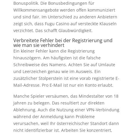
Bonuspolitik. Die Bonusbedingungen für
Willkommensangebote werden offen kommuniziert
und sind fair. Im Unterschied zu anderen Anbietern
zeigt sich, dass Fugu Casino auf versteckte Klauseln
verzichtet. Das schafft Glaubwürdigkeit.
Verbreitete Fehler bei der Registrierung und
wie man sie verhindert
Ein kleiner Fehler kann die Registrierung
hinauszögern. Am häufigsten ist die falsche
Schreibweise des Namens. Achten Sie auf Umlaute
und Leerzeichen genau wie im Ausweis. Ein
zusätzlicher Stolperstein ist eine vorab registrierte E-
Mail-Adresse. Pro E-Mail ist nur ein Konto erlaubt.
Manche Spieler versäumen, das Mindestalter von 18
Jahren zu belegen. Das resultiert zur direkten
Ablehnung. Auch die Nutzung einer VPN-Verbindung
während der Anmeldung kann Probleme
verursachen, weil Ihr österreichischer Standort dann
nicht identifizierbar ist. Arbeiten Sie konzentriert,