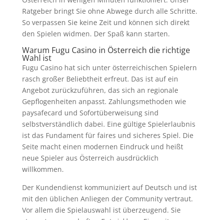
Ratgeber bringt Sie ohne Abwege durch alle Schritte.
So verpassen Sie keine Zeit und können sich direkt
den Spielen widmen. Der Spaß kann starten.
Warum Fugu Casino in Österreich die richtige
Wahl ist
Fugu Casino hat sich unter österreichischen Spielern
rasch großer Beliebtheit erfreut. Das ist auf ein
Angebot zurückzuführen, das sich an regionale
Gepflogenheiten anpasst. Zahlungsmethoden wie
paysafecard und Sofortüberweisung sind
selbstverständlich dabei. Eine gültige Spielerlaubnis
ist das Fundament für faires und sicheres Spiel. Die
Seite macht einen modernen Eindruck und heißt
neue Spieler aus Österreich ausdrücklich
willkommen.
Der Kundendienst kommuniziert auf Deutsch und ist
mit den üblichen Anliegen der Community vertraut.
Vor allem die Spielauswahl ist überzeugend. Sie