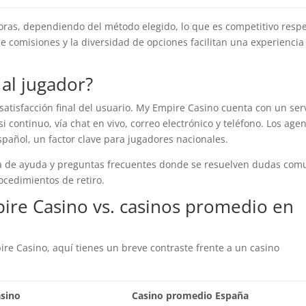
 horas, dependiendo del método elegido, lo que es competitivo resp
e comisiones y la diversidad de opciones facilitan una experiencia
al jugador?
 satisfacción final del usuario. My Empire Casino cuenta con un ser
i continuo, vía chat en vivo, correo electrónico y teléfono. Los age
pañol, un factor clave para jugadores nacionales.
ta de ayuda y preguntas frecuentes donde se resuelven dudas com
ocedimientos de retiro.
ire Casino vs. casinos promedio en
ire Casino, aquí tienes un breve contraste frente a un casino
sino
Casino promedio España