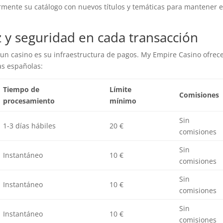
armente su catálogo con nuevos títulos y temáticas para mantener e
 y seguridad en cada transacción
e un casino es su infraestructura de pagos. My Empire Casino ofrec
as españolas:
Tiempo de
Límite
Comisiones
procesamiento
mínimo
Sin
1-3 días hábiles
20 €
comisiones
Sin
Instantáneo
10 €
comisiones
Sin
Instantáneo
10 €
comisiones
Sin
Instantáneo
10 €
comisiones