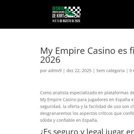
My Empire Casino es f
2026
por
admv9
|
dez 22, 2025
|
Sem categoria
|
0
Como analista especializado en plataformas de 
My Empire Casino para jugadores en España en
seguridad, la oferta y la facilidad de uso son 
desgranaremos los aspectos críticos que conf
sólida y confiable en España.
¿Es seguro y legal jugar 