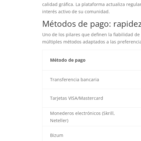
calidad gráfica. La plataforma actualiza regul
interés activo de su comunidad.
Métodos de pago: rapidez
Uno de los pilares que definen la fiabilidad d
múltiples métodos adaptados a las preferenci
Método de pago
Transferencia bancaria
Tarjetas VISA/Mastercard
Monederos electrónicos (Skrill,
Neteller)
Bizum