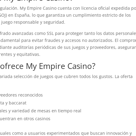
gulación. My Empire Casino cuenta con licencia oficial expedida po
OJ) en España, lo que garantiza un cumplimiento estricto de los
 juego responsable y seguridad.
cifrado avanzadas como SSL para proteger tanto los datos personal
undamental para evitar fraudes y accesos no autorizados. El compr
diante auditorías periódicas de sus juegos y proveedores, asegura
entes y equitativas.
 ofrece My Empire Casino?
riada selección de juegos que cubren todos los gustos. La oferta
veedores reconocidos
ta y baccarat
ales y variedad de mesas en tiempo real
cuentran en otros casinos
casuales como a usuarios experimentados que buscan innovación y