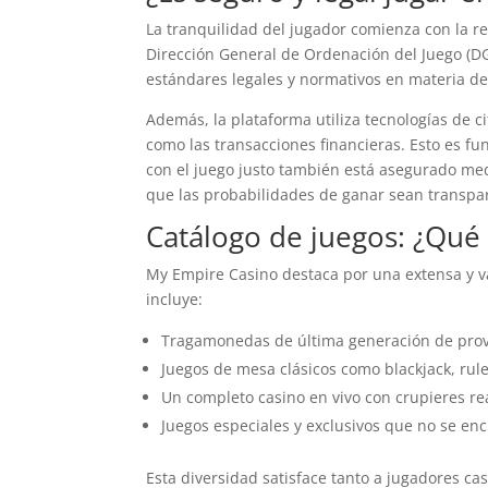
La tranquilidad del jugador comienza con la re
Dirección General de Ordenación del Juego (DG
estándares legales y normativos en materia de
Además, la plataforma utiliza tecnologías de 
como las transacciones financieras. Esto es f
con el juego justo también está asegurado me
que las probabilidades de ganar sean transpar
Catálogo de juegos: ¿Qué
My Empire Casino destaca por una extensa y va
incluye:
Tragamonedas de última generación de pro
Juegos de mesa clásicos como blackjack, rule
Un completo casino en vivo con crupieres re
Juegos especiales y exclusivos que no se en
Esta diversidad satisface tanto a jugadores 