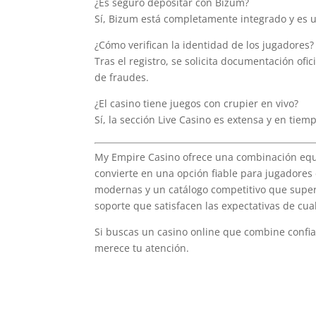
¿Es seguro depositar con Bizum?
Sí, Bizum está completamente integrado y es u
¿Cómo verifican la identidad de los jugadores?
Tras el registro, se solicita documentación of
de fraudes.
¿El casino tiene juegos con crupier en vivo?
Sí, la sección Live Casino es extensa y en tiem
My Empire Casino ofrece una combinación equi
convierte en una opción fiable para jugadores 
modernas y un catálogo competitivo que super
soporte que satisfacen las expectativas de cua
Si buscas un casino online que combine confi
merece tu atención.