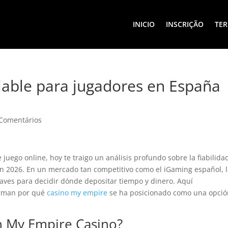
INICIO
INSCRIÇÃO
TER
iable para jugadores en España
 Comentários
juego online, hoy te traigo un análisis profundo sobre la fiabilida
 2026. En un mercado tan competitivo como el iGaming español, 
claves para decidir dónde depositar tiempo y dinero. Aquí
irman por qué
casino my empire
se ha posicionado como una opci
en My Empire Casino?