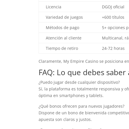
Licencia
DGOJ oficial
Variedad de juegos
+600 títulos
Métodos de pago
5+ opciones 
Atención al cliente
Multicanal, r
Tiempo de retiro
24-72 horas
Claramente, My Empire Casino se posiciona en l
FAQ: Lo que debes saber 
¿Puedo jugar desde cualquier dispositivo?
Sí, la plataforma es totalmente responsiva y 
óptima en smartphones y tablets.
¿Qué bonos ofrecen para nuevos jugadores?
Dispone de un bono de bienvenida competitivo, 
apuesta son claros y justos.