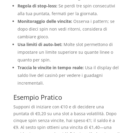
Regola di stop‑loss:
Se perdi tre spin consecutivi
alla tua puntata, fermati per la giornata.
Monitoraggio delle vincite:
Osserva i pattern; se
dopo dieci spin non vedi ritorni, considera di
cambiare gioco.
Usa limiti di auto‑bet:
Molte slot permettono di
impostare un limite superiore su quante linee o
quanto per spin.
Traccia le vincite in tempo reale:
Usa il display del
saldo live del casinò per vedere i guadagni
incrementali.
Esempio Pratico
Supponi di iniziare con €10 e di decidere una
puntata di €0,20 su una slot a bassa volatilità. Dopo
cinque spin senza vincite, hai speso €1; il saldo è a
€9. Al sesto spin ottieni una vincita di €1,40—una