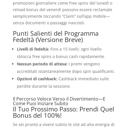
promozioni giornaliere come free spins del lunedì o
reload bonus del venerdì possono essere reclamate
semplicemente toccando “Claim” sull’app mobile—
senza documenti o passaggi nascosti.
Punti Salienti del Programma
Fedeltà (Versione Breve)
Livelli di fedeltà:
Fino a 15 livelli; ogni livello
sblocca free spins o bonus cash rapidamente.
Nessun periodo di attesa:
I premi vengono
accreditati istantaneamente dopo spin qualificanti.
Opzioni di cashback:
Cashback immediato sulle
perdite durante la sessione.
Il Percorso Veloce Verso il Divertimento—E
Come Puoi Iniziare Subito
Il Tuo Prossimo Passo: Prendi Quel
Bonus del 100%!
Se sei pronto a vivere subito le slot ad alta energia di