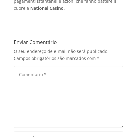
pagamenti istantanei e azioni che fanno battere il
cuore a
National Casino
.
Enviar Comentário
O seu endereço de e-mail não será publicado.
Campos obrigatórios são marcados com
*