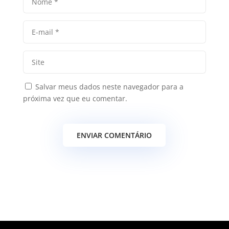
Salvar meus dados neste navegador para a
próxima vez que eu comentar.