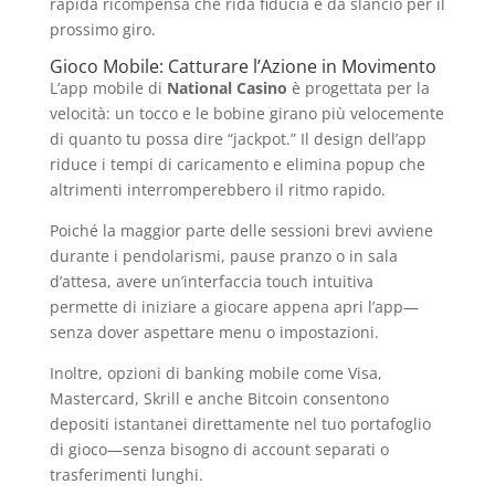
rapida ricompensa che ridà fiducia e dà slancio per il
prossimo giro.
Gioco Mobile: Catturare l’Azione in Movimento
L’app mobile di
National Casino
è progettata per la
velocità: un tocco e le bobine girano più velocemente
di quanto tu possa dire “jackpot.” Il design dell’app
riduce i tempi di caricamento e elimina popup che
altrimenti interromperebbero il ritmo rapido.
Poiché la maggior parte delle sessioni brevi avviene
durante i pendolarismi, pause pranzo o in sala
d’attesa, avere un’interfaccia touch intuitiva
permette di iniziare a giocare appena apri l’app—
senza dover aspettare menu o impostazioni.
Inoltre, opzioni di banking mobile come Visa,
Mastercard, Skrill e anche Bitcoin consentono
depositi istantanei direttamente nel tuo portafoglio
di gioco—senza bisogno di account separati o
trasferimenti lunghi.