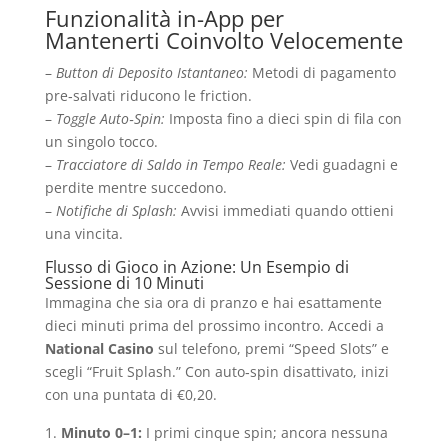
Funzionalità in-App per
Mantenerti Coinvolto Velocemente
–
Button di Deposito Istantaneo:
Metodi di pagamento
pre‑salvati riducono le friction.
–
Toggle Auto‑Spin:
Imposta fino a dieci spin di fila con
un singolo tocco.
–
Tracciatore di Saldo in Tempo Reale:
Vedi guadagni e
perdite mentre succedono.
–
Notifiche di Splash:
Avvisi immediati quando ottieni
una vincita.
Flusso di Gioco in Azione: Un Esempio di
Sessione di 10 Minuti
Immagina che sia ora di pranzo e hai esattamente
dieci minuti prima del prossimo incontro. Accedi a
National Casino
sul telefono, premi “Speed Slots” e
scegli “Fruit Splash.” Con auto‑spin disattivato, inizi
con una puntata di €0,20.
Minuto 0–1:
I primi cinque spin; ancora nessuna