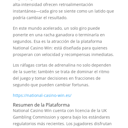
alta‑intensidad ofrecen retroalimentación
instantánea—cada giro se siente como un latido que
podría cambiar el resultado.
En este mundo acelerado, un solo giro puede
ponerte en una racha ganadora o terminarla en
segundos. Esa es la atracción de la plataforma
National Casino Win: está diseñada para quienes
prosperan con velocidad y recompensas inmediatas.
Los ráfagas cortas de adrenalina no solo dependen
de la suerte; también se trata de dominar el ritmo
del juego y tomar decisiones en fracciones de
segundo que pueden cambiar fortunas.
https://national-casino-win.es/
Resumen de la Plataforma
National Casino Win cuenta con licencia de la UK
Gambling Commission y opera bajo los estándares
regulatorios más recientes. Los jugadores disfrutan