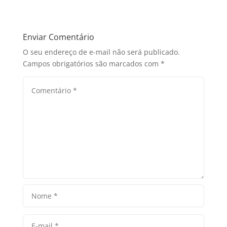
Enviar Comentário
O seu endereço de e-mail não será publicado.
Campos obrigatórios são marcados com
*