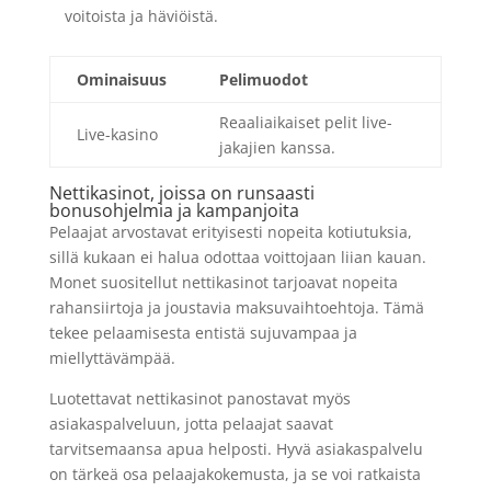
voitoista ja häviöistä.
Ominaisuus
Pelimuodot
Reaaliaikaiset pelit live-
Live-kasino
jakajien kanssa.
Nettikasinot, joissa on runsaasti
bonusohjelmia ja kampanjoita
Pelaajat arvostavat erityisesti nopeita kotiutuksia,
sillä kukaan ei halua odottaa voittojaan liian kauan.
Monet suositellut nettikasinot tarjoavat nopeita
rahansiirtoja ja joustavia maksuvaihtoehtoja. Tämä
tekee pelaamisesta entistä sujuvampaa ja
miellyttävämpää.
Luotettavat nettikasinot panostavat myös
asiakaspalveluun, jotta pelaajat saavat
tarvitsemaansa apua helposti. Hyvä asiakaspalvelu
on tärkeä osa pelaajakokemusta, ja se voi ratkaista