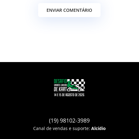
(19) 98102-3989
Canal de vendas e suporte:
Alcídio