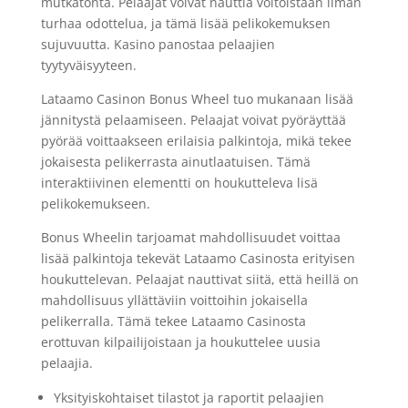
mutkatonta. Pelaajat voivat nauttia voitoistaan ilman
turhaa odottelua, ja tämä lisää pelikokemuksen
sujuvuutta. Kasino panostaa pelaajien
tyytyväisyyteen.
Lataamo Casinon Bonus Wheel tuo mukanaan lisää
jännitystä pelaamiseen. Pelaajat voivat pyöräyttää
pyörää voittaakseen erilaisia palkintoja, mikä tekee
jokaisesta pelikerrasta ainutlaatuisen. Tämä
interaktiivinen elementti on houkutteleva lisä
pelikokemukseen.
Bonus Wheelin tarjoamat mahdollisuudet voittaa
lisää palkintoja tekevät Lataamo Casinosta erityisen
houkuttelevan. Pelaajat nauttivat siitä, että heillä on
mahdollisuus yllättäviin voittoihin jokaisella
pelikerralla. Tämä tekee Lataamo Casinosta
erottuvan kilpailijoistaan ja houkuttelee uusia
pelaajia.
Yksityiskohtaiset tilastot ja raportit pelaajien