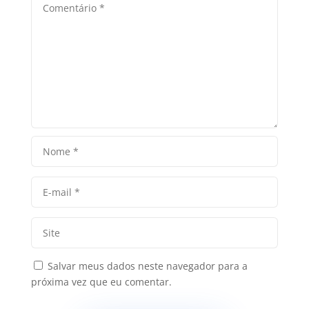
Salvar meus dados neste navegador para a
próxima vez que eu comentar.