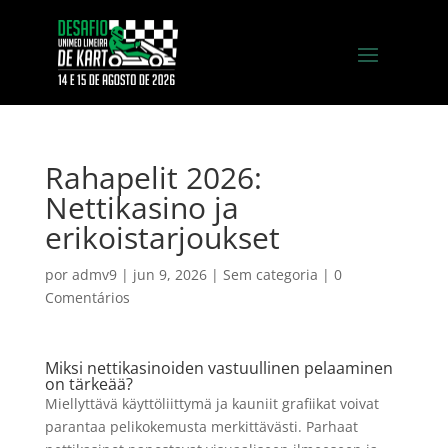
Rahapelit 2026:
Nettikasino ja
erikoistarjoukset
por
admv9
|
jun 9, 2026
|
Sem categoria
|
0
Comentários
Miksi nettikasinoiden vastuullinen pelaaminen
on tärkeää?
Miellyttävä käyttöliittymä ja kauniit grafiikat voivat
parantaa pelikokemusta merkittävästi. Parhaat