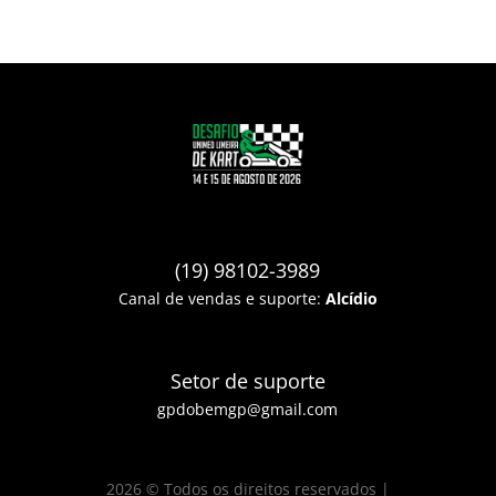
(19) 98102-3989
Canal de vendas e suporte:
Alcídio
Setor de suporte
gpdobemgp@gmail.com
2026 © Todos os direitos reservados |