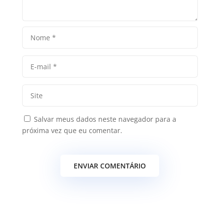
Salvar meus dados neste navegador para a
próxima vez que eu comentar.