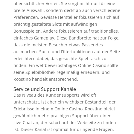
offensichtlicher Vorteil. Sie sorgt nicht nur für eine
breite Auswahl, sondern deckt ab auch verschiedene
Präferenzen. Gewisse Hersteller fokussieren sich auf
prächtig gestaltete Slots mit aufwändigen
Bonusspielen. Andere fokussieren auf traditionelles,
einfaches Gameplay. Diese Bandbreite hat zur Folge,
dass die meisten Besucher etwas Passendes
ausmachen. Such- und Filterfunktionen auf der Seite
erleichtern dabei, das gesuchte Spiel rasch zu
finden. Ein wettbewerbsfähiges Online Casino sollte
seine Spielbibliothek regelmäßig erneuern, und
Roostino handelt entsprechend.
Service und Support Kanäle
Das Niveau des Kundensupports wird oft
unterschätzt, ist aber ein wichtiger Bestandteil der
Erlebnisse in einem Online Casino. Roostino bietet
gewöhnlich mehrsprachigen Support über einen
Live-Chat an, der sofort auf der Webseite zu finden
ist. Dieser Kanal ist optimal für dringende Fragen,