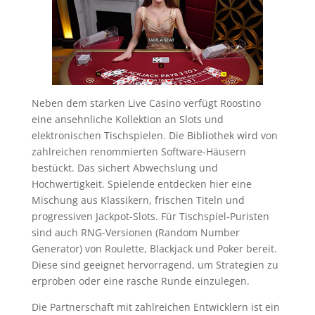
Neben dem starken Live Casino verfügt Roostino
eine ansehnliche Kollektion an Slots und
elektronischen Tischspielen. Die Bibliothek wird von
zahlreichen renommierten Software-Häusern
bestückt. Das sichert Abwechslung und
Hochwertigkeit. Spielende entdecken hier eine
Mischung aus Klassikern, frischen Titeln und
progressiven Jackpot-Slots. Für Tischspiel-Puristen
sind auch RNG-Versionen (Random Number
Generator) von Roulette, Blackjack und Poker bereit.
Diese sind geeignet hervorragend, um Strategien zu
erproben oder eine rasche Runde einzulegen.
Die Partnerschaft mit zahlreichen Entwicklern ist ein