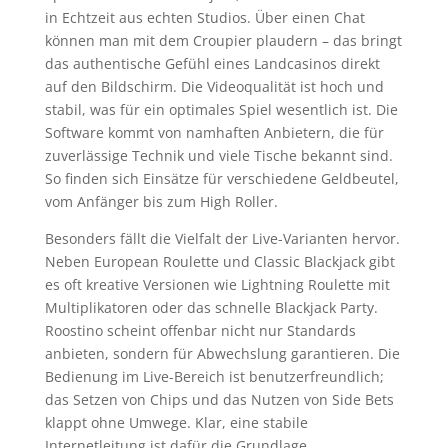
in Echtzeit aus echten Studios. Über einen Chat
können man mit dem Croupier plaudern – das bringt
das authentische Gefühl eines Landcasinos direkt
auf den Bildschirm. Die Videoqualität ist hoch und
stabil, was für ein optimales Spiel wesentlich ist. Die
Software kommt von namhaften Anbietern, die für
zuverlässige Technik und viele Tische bekannt sind.
So finden sich Einsätze für verschiedene Geldbeutel,
vom Anfänger bis zum High Roller.
Besonders fällt die Vielfalt der Live-Varianten hervor.
Neben European Roulette und Classic Blackjack gibt
es oft kreative Versionen wie Lightning Roulette mit
Multiplikatoren oder das schnelle Blackjack Party.
Roostino scheint offenbar nicht nur Standards
anbieten, sondern für Abwechslung garantieren. Die
Bedienung im Live-Bereich ist benutzerfreundlich;
das Setzen von Chips und das Nutzen von Side Bets
klappt ohne Umwege. Klar, eine stabile
Internetleitung ist dafür die Grundlage.