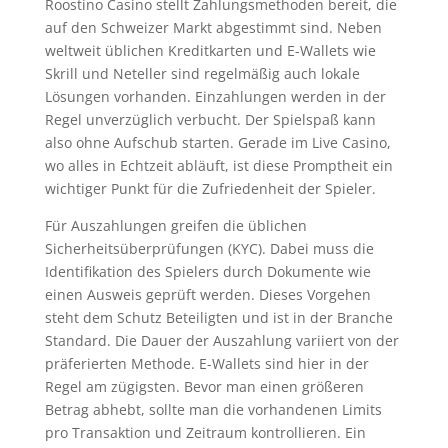
Roostino Casino stellt Zahlungsmethoden bereit, die
auf den Schweizer Markt abgestimmt sind. Neben
weltweit üblichen Kreditkarten und E-Wallets wie
Skrill und Neteller sind regelmäßig auch lokale
Lösungen vorhanden. Einzahlungen werden in der
Regel unverzüglich verbucht. Der Spielspaß kann
also ohne Aufschub starten. Gerade im Live Casino,
wo alles in Echtzeit abläuft, ist diese Promptheit ein
wichtiger Punkt für die Zufriedenheit der Spieler.
Für Auszahlungen greifen die üblichen
Sicherheitsüberprüfungen (KYC). Dabei muss die
Identifikation des Spielers durch Dokumente wie
einen Ausweis geprüft werden. Dieses Vorgehen
steht dem Schutz Beteiligten und ist in der Branche
Standard. Die Dauer der Auszahlung variiert von der
präferierten Methode. E-Wallets sind hier in der
Regel am zügigsten. Bevor man einen größeren
Betrag abhebt, sollte man die vorhandenen Limits
pro Transaktion und Zeitraum kontrollieren. Ein