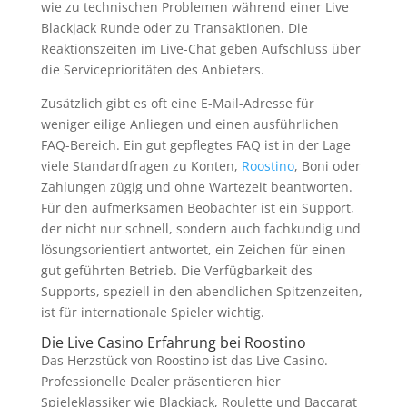
wie zu technischen Problemen während einer Live
Blackjack Runde oder zu Transaktionen. Die
Reaktionszeiten im Live-Chat geben Aufschluss über
die Serviceprioritäten des Anbieters.
Zusätzlich gibt es oft eine E-Mail-Adresse für
weniger eilige Anliegen und einen ausführlichen
FAQ-Bereich. Ein gut gepflegtes FAQ ist in der Lage
viele Standardfragen zu Konten,
Roostino
, Boni oder
Zahlungen zügig und ohne Wartezeit beantworten.
Für den aufmerksamen Beobachter ist ein Support,
der nicht nur schnell, sondern auch fachkundig und
lösungsorientiert antwortet, ein Zeichen für einen
gut geführten Betrieb. Die Verfügbarkeit des
Supports, speziell in den abendlichen Spitzenzeiten,
ist für internationale Spieler wichtig.
Die Live Casino Erfahrung bei Roostino
Das Herzstück von Roostino ist das Live Casino.
Professionelle Dealer präsentieren hier
Spieleklassiker wie Blackjack, Roulette und Baccarat