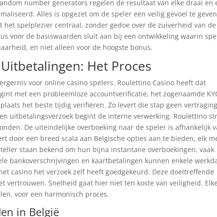
random number generators regelen de resultaat van elke draai en 
imaliseerd. Alles is opgezet om de speler een veilig gevoel te geve
t het spelplezier centraal, zonder gedoe over de zuiverheid van de
cus voor de basiswaarden sluit aan bij een ontwikkeling waarin spe
baarheid, en niet alleen voor de hoogste bonus.
Uitbetalingen: Het Proces
ergernis voor online casino spelers. Roulettino Casino heeft dat
gint met een probleemloze accountverificatie, het zogenaamde KY
aats het beste tijdig verifiëren. Zo levert die stap geen vertragin
 uitbetalingsverzoek begint de interne verwerking. Roulettino str
nden. De uiteindelijke overboeking naar de speler is afhankelijk 
rt door een breed scala aan Belgische opties aan te bieden, elk m
Neteller staan bekend om hun bijna instantane overboekingen, vaak
ele bankoverschrijvingen en kaartbetalingen kunnen enkele werkd
het casino het verzoek zelf heeft goedgekeurd. Deze doeltreffende
 vertrouwen. Snelheid gaat hier niet ten koste van veiligheid. Elk
ollen, voor een harmonisch proces.
en in België