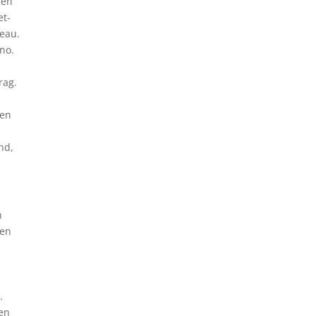
gen
et-
veau.
ino.
rag.
een
nd,
n
Een
.
gen