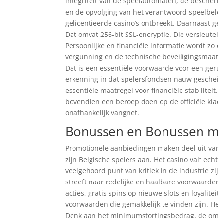
integriteit van de speelautomaten, de besche
en de opvolging van het verantwoord speelbelei
gelicentieerde casino’s ontbreekt. Daarnaast 
Dat omvat 256-bit SSL-encryptie. Die versleutel
Persoonlijke en financiële informatie wordt zo
vergunning en de technische beveiligingsmaatr
Dat is een essentiële voorwaarde voor een ger
erkenning in dat spelersfondsen nauw geschei
essentiële maatregel voor financiële stabilite
bovendien een beroep doen op de officiële kl
onafhankelijk vangnet.
Bonussen en Bonussen m
Promotionele aanbiedingen maken deel uit van
zijn Belgische spelers aan. Het casino valt ec
veelgehoord punt van kritiek in de industrie zi
streeft naar redelijke en haalbare voorwaard
acties, gratis spins op nieuwe slots en loyal
voorwaarden die gemakkelijk te vinden zijn. He
Denk aan het minimumstortingsbedrag, de omsc