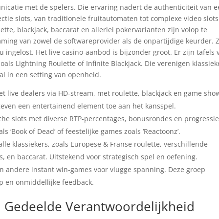
icatie met de spelers. Die ervaring nadert de authenticiteit van 
ectie slots, van traditionele fruitautomaten tot complexe video slot
tte, blackjack, baccarat en allerlei pokervarianten zijn volop te
emming van zowel de softwareprovider als de onpartijdige keurder. 
 ingelost. Het live casino-aanbod is bijzonder groot. Er zijn tafels 
oals Lightning Roulette of Infinite Blackjack. Die verenigen klassiek
l in een setting van openheid.
et live dealers via HD-stream, met roulette, blackjack en game sho
’ geven een entertainend element toe aan het kansspel.
che slots met diverse RTP-percentages, bonusrondes en progressi
s ‘Book of Dead’ of feestelijke games zoals ‘Reactoonz’.
lle klassiekers, zoals Europese & Franse roulette, verschillende
, en baccarat. Uitstekend voor strategisch spel en oefening.
 en andere instant win-games voor vlugge spanning. Deze groep
op en onmiddellijke feedback.
n Gedeelde Verantwoordelijkheid