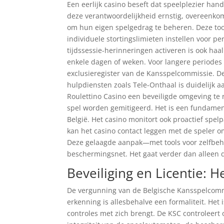
Een eerlijk casino beseft dat speelplezier h
deze verantwoordelijkheid ernstig, overeenkoms
om hun eigen spelgedrag te beheren. Deze tool
individuele stortingslimieten instellen voor pe
tijdssessie-herinneringen activeren is ook haa
enkele dagen of weken. Voor langere periodes 
exclusieregister van de Kansspelcommissie. D
hulpdiensten zoals Tele-Onthaal is duidelijk 
Roulettino Casino een beveiligde omgeving te 
spel worden gemitigeerd. Het is een fundamen
België. Het casino monitort ook proactief spel
kan het casino contact leggen met de speler 
Deze gelaagde aanpak—met tools voor zelfbehe
beschermingsnet. Het gaat verder dan alleen d
Beveiliging en Licentie: H
De vergunning van de Belgische Kansspelcommi
erkenning is allesbehalve een formaliteit. Het 
controles met zich brengt. De KSC controleert 