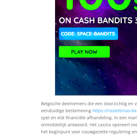
Belgische deelnemers die een doorzichtig en v
eenduidige bestemming
https://roulettinoo-b
spel en vlot financiële afhandeling. In een ma
onmiddellijk antwoord. Het casino opereert me
het beginpunt voor nauwgezette regulering en 