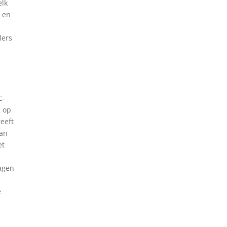
elk
n en
lers
C-
g op
eeft
van
et
agen
e