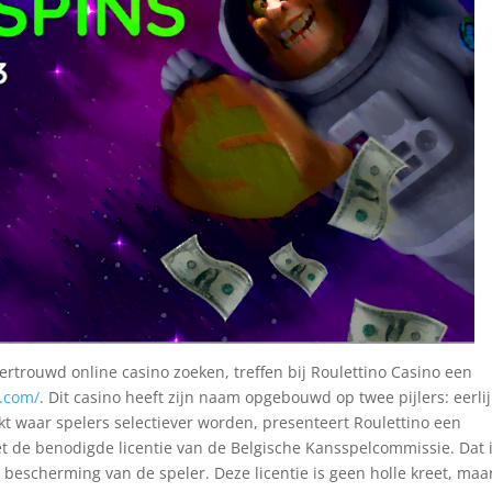
ertrouwd online casino zoeken, treffen bij Roulettino Casino een
e.com/
. Dit casino heeft zijn naam opgebouwd op twee pijlers: eerlij
rkt waar spelers selectiever worden, presenteert Roulettino een
t de benodigde licentie van de Belgische Kansspelcommissie. Dat 
bescherming van de speler. Deze licentie is geen holle kreet, maa