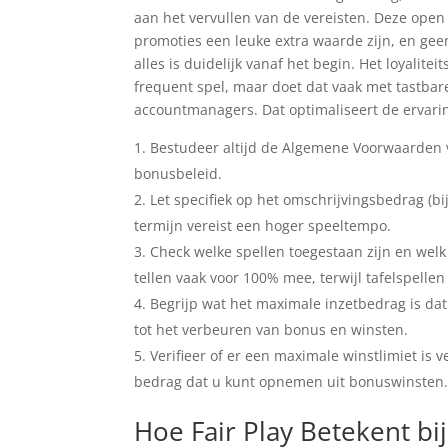
aan het vervullen van de vereisten. Deze ope
promoties een leuke extra waarde zijn, en geen 
alles is duidelijk vanaf het begin. Het loyalit
frequent spel, maar doet dat vaak met tastbare
accountmanagers. Dat optimaliseert de ervari
Bestudeer altijd de Algemene Voorwaarden v
bonusbeleid.
Let specifiek op het omschrijvingsbedrag (bi
termijn vereist een hoger speeltempo.
Check welke spellen toegestaan zijn en welk
tellen vaak voor 100% mee, terwijl tafelspell
Begrijp wat het maximale inzetbedrag is dat
tot het verbeuren van bonus en winsten.
Verifieer of er een maximale winstlimiet i
bedrag dat u kunt opnemen uit bonuswinsten
Hoe Fair Play Betekent bi