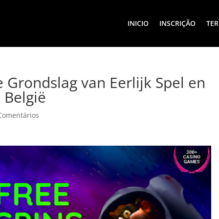
INICIO
INSCRIÇÃO
TER
e Grondslag van Eerlijk Spel en
 België
Comentários