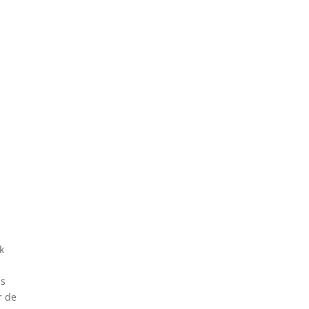
k
is
r de