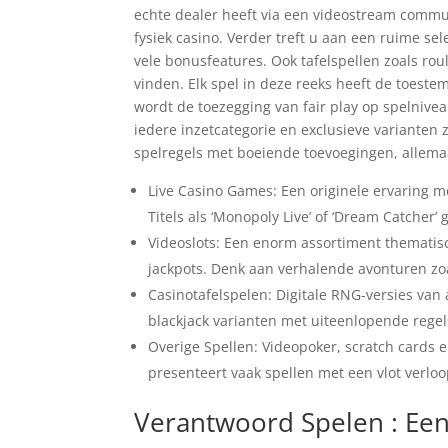
echte dealer heeft via een videostream commun
fysiek casino. Verder treft u aan een ruime sel
vele bonusfeatures. Ook tafelspellen zoals roule
vinden. Elk spel in deze reeks heeft de toest
wordt de toezegging van fair play op spelniveau
iedere inzetcategorie en exclusieve varianten z
spelregels met boeiende toevoegingen, allemaa
Live Casino Games: Een originele ervaring m
Titels als ‘Monopoly Live’ of ‘Dream Catcher
Videoslots: Een enorm assortiment thematis
jackpots. Denk aan verhalende avonturen zoal
Casinotafelspelen: Digitale RNG-versies van a
blackjack varianten met uiteenlopende regels
Overige Spellen: Videopoker, scratch cards
presenteert vaak spellen met een vlot verlo
Verantwoord Spelen : Ee