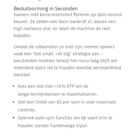
Besluitvorming in Seconden
Gamers met korte‑intensiteit floreren op split‑second
keuzes. Ze zetten een klein bankroll in, kiezen een
high‑variance slot, en laten de machine de rest
bepalen.
Omdat de uitkomsten zo snel zijn, nemen spelers
vaak een “bet small, roll big” strategie aan –
bescheiden inzetten terwijl het risico laag blijft om
meerdere spins vol te houden voordat vermoeidheid
toeslaat.
Kies een slot met >10 % RTP om de
lange‑termijnkansen te maximaliseren.
Stel een limiet van €5 per spin in voor maximale
controle.
Gebruik auto‑spin functies om de vaart erin te
houden zonder handmatige input.