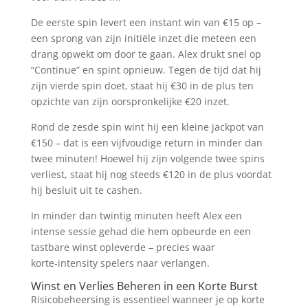
De eerste spin levert een instant win van €15 op –
een sprong van zijn initiële inzet die meteen een
drang opwekt om door te gaan. Alex drukt snel op
“Continue” en spint opnieuw. Tegen de tijd dat hij
zijn vierde spin doet, staat hij €30 in de plus ten
opzichte van zijn oorspronkelijke €20 inzet.
Rond de zesde spin wint hij een kleine jackpot van
€150 – dat is een vijfvoudige return in minder dan
twee minuten! Hoewel hij zijn volgende twee spins
verliest, staat hij nog steeds €120 in de plus voordat
hij besluit uit te cashen.
In minder dan twintig minuten heeft Alex een
intense sessie gehad die hem opbeurde en een
tastbare winst opleverde – precies waar
korte‑intensity spelers naar verlangen.
Winst en Verlies Beheren in een Korte Burst
Risicobeheersing is essentieel wanneer je op korte