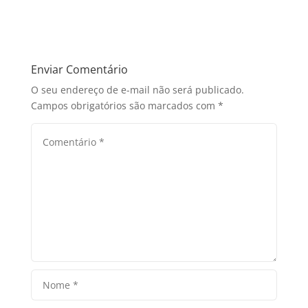
Enviar Comentário
O seu endereço de e-mail não será publicado.
Campos obrigatórios são marcados com
*