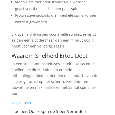
Video slots met bonusrondes die worden
geactiveerd na slechts een paar spins.
Progressive jackpots die in enkele spins kunnen
worden gewonnen.
Elk spel is ontworpen voor snelle rondes; je vindt
zelden een slot die meer dan een minuut nodig
heeft voor een volledige sessie.
Waarom Snelheid Ertoe Doet
In een snelle‑intensiteitssessie telt elke seconde.
Spellen die direct laden en onmiddellijke
uitbetalingen bieden, houden de aandacht van de
speler gefocust op het scherm, verminderen
downtime en maximaliseren het aantal spins per
uur.
Vegas Hero
Hoe een Quick Spin de Sfeer Verandert